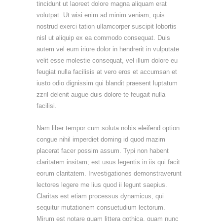
tincidunt ut laoreet dolore magna aliquam erat
volutpat. Ut wisi enim ad minim veniam, quis
nostrud exerci tation ullamcorper suscipit lobortis
nisl ut aliquip ex ea commodo consequat. Duis
autem vel eum iriure dolor in hendrerit in vulputate
velit esse molestie consequat, vel illum dolore eu
feugiat nulla facilisis at vero eros et accumsan et
iusto odio dignissim qui blandit praesent luptatum
zzril delenit augue duis dolore te feugait nulla
facilisi.
Nam liber tempor cum soluta nobis eleifend option
congue nihil imperdiet doming id quod mazim
placerat facer possim assum. Typi non habent
claritatem insitam; est usus legentis in iis qui facit
eorum claritatem. Investigationes demonstraverunt
lectores legere me lius quod ii legunt saepius.
Claritas est etiam processus dynamicus, qui
sequitur mutationem consuetudium lectorum.
Mirum est notare quam littera gothica, quam nunc