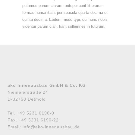
putamus parum claram, anteposuerit litterarum
formas humanitatis per seacula quarta decima et
quinta decima. Eodem modo typi, qui nunc nobis
videntur parum clari, fiant sollemnes in futurum.
ako Innenausbau GmbH & Co. KG
Niemeierstraße 24
D-32758 Detmold
Tel. +49 5231 6190-0
Fax. +49 5231 6190-22
Email: info@ako-innenausbau.de