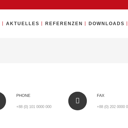
E
AKTUELLES
REFERENZEN
DOWNLOADS
PHONE
FAX
+88 (0) 101 0000 000
+88 (0) 202 0000 